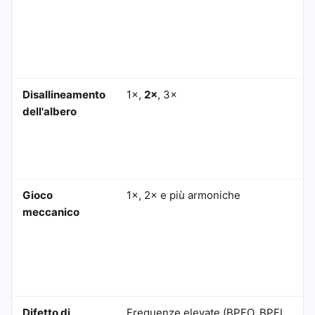
Disallineamento
1×,
2×
, 3×
dell'albero
Gioco
1×, 2× e più armoniche
meccanico
Difetto di
Frequenze elevate (BPFO, BPFI,