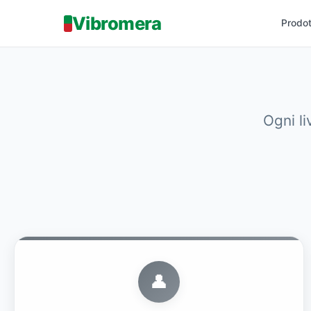
Vibromera
Prodot
Ogni li
👤