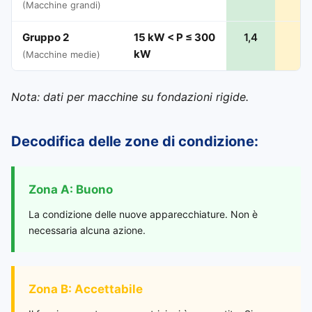
(Macchine grandi)
Gruppo 2
15 kW < P ≤ 300
1,4
2,
kW
(Macchine medie)
Nota: dati per macchine su fondazioni rigide.
Decodifica delle zone di condizione:
Zona A: Buono
La condizione delle nuove apparecchiature. Non è
necessaria alcuna azione.
Zona B: Accettabile