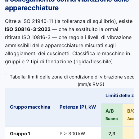
apparecchiature
Oltre a ISO 21940-11 (la tolleranza di squilibrio), esiste
ISO 20816-3:2022
— che ha sostituito la ormai
ritirata ISO 10816-3 — che regola i livelli di vibrazione
ammissibili delle apparecchiature misurati sugli
alloggiamenti dei cuscinetti. Classifica le macchine in
gruppi e 2 tipi di fondazione (rigida/flessibile).
Tabella: limiti delle zone di condizione di vibrazione seco
(mm/s RMS)
Limiti delle z
Gruppo macchina
Potenza (P), kW
A/B
B/C
Buono
Accett
Gruppo 1
P > 300 kW
2,3
4,