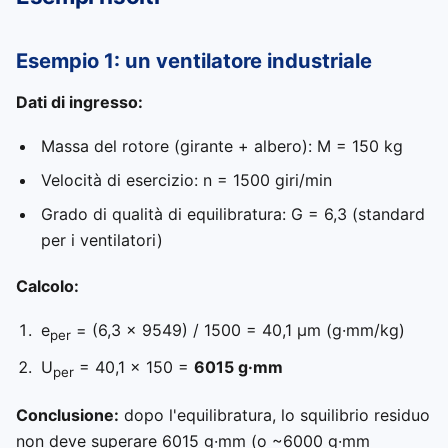
Esempio 1: un ventilatore industriale
Dati di ingresso:
Massa del rotore (girante + albero): M = 150 kg
Velocità di esercizio: n = 1500 giri/min
Grado di qualità di equilibratura: G = 6,3 (standard
per i ventilatori)
Calcolo:
e
= (6,3 × 9549) / 1500 = 40,1 μm (g·mm/kg)
per
U
= 40,1 × 150 =
6015 g·mm
per
Conclusione:
dopo l'equilibratura, lo squilibrio residuo
non deve superare 6015 g·mm (o ~6000 g·mm