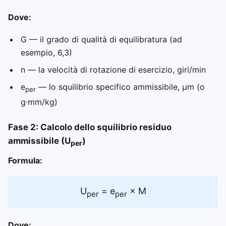
Dove:
G — il grado di qualità di equilibratura (ad
esempio, 6,3)
n — la velocità di rotazione di esercizio, giri/min
e
— lo squilibrio specifico ammissibile, μm (o
per
g·mm/kg)
Fase 2: Calcolo dello squilibrio residuo
ammissibile (U
)
per
Formula:
U
= e
× M
per
per
Dove: