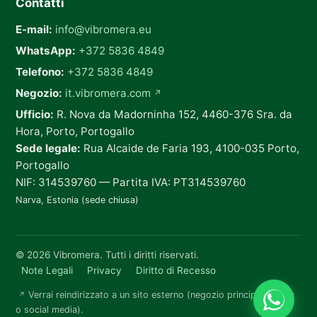
Contatti
E-mail:
info@vibromera.eu
WhatsApp:
+372 5836 4849
Telefono:
+372 5836 4849
Negozio:
it.vibromera.com
↗
Ufficio:
R. Nova da Madorninha 152, 4460-376 Sra. da
Hora, Porto, Portogallo
Sede legale:
Rua Alcaide de Faria 193, 4100-035 Porto,
Portogallo
NIF: 314539760 — Partita IVA: PT314539760
Narva, Estonia (sede chiusa)
© 2026 Vibromera. Tutti i diritti riservati.
Note Legali
Privacy
Diritto di Recesso
Verrai reindirizzato a un sito esterno (negozio principale, eBay
↗
o social media).