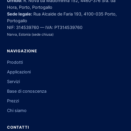
Ufficio:
R. Nova da Madorninha 152, 4460-376 Sra. da
Hora, Porto, Portogallo
Sede legale:
Rua Alcaide de Faria 193, 4100-035 Porto,
Portogallo
NIF: 314539760 — IVA: PT314539760
Narva, Estonia (sede chiusa)
NAVIGAZIONE
Prodotti
Applicazioni
Servizi
Base di conoscenza
Prezzi
Chi siamo
CONTATTI