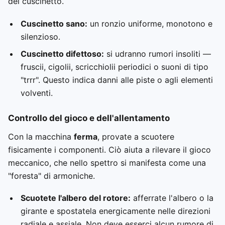
del cuscinetto.
Cuscinetto sano:
un ronzio uniforme, monotono e
silenzioso.
Cuscinetto difettoso:
si udranno rumori insoliti —
fruscii, cigolii, scricchiolii periodici o suoni di tipo
"trrr". Questo indica danni alle piste o agli elementi
volventi.
Controllo del gioco e dell'allentamento
Con la macchina
ferma
, provate a scuotere
fisicamente i componenti. Ciò aiuta a rilevare il gioco
meccanico, che nello spettro si manifesta come una
"foresta" di armoniche.
Scuotete l'albero del rotore:
afferrate l'albero o la
girante e spostatela energicamente nelle direzioni
radiale e assiale. Non deve esserci alcun rumore di