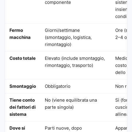
componente
sistema
insieme
condizio
Fermo
Giorni/settimane
Ore (so
macchina
(smontaggio, logistica,
2–4 ore
rimontaggio)
Costo totale
Elevato (include smontaggio,
Medio (
rimontaggio, trasporto)
costo de
dello sp
Smontaggio
Obbligatorio
Non ric
Tiene conto
No (viene equilibrata una
Sì (fon
dei fattori di
parte singola)
cuscinet
sistema
allinea
Dove si
Parti nuove, dopo
Apparec