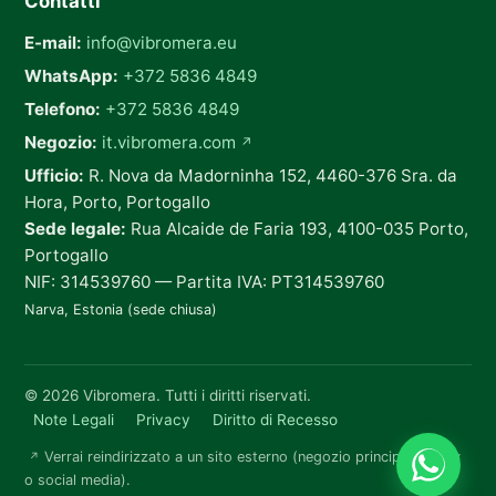
Contatti
E-mail:
info@vibromera.eu
WhatsApp:
+372 5836 4849
Telefono:
+372 5836 4849
Negozio:
it.vibromera.com
↗
Ufficio:
R. Nova da Madorninha 152, 4460-376 Sra. da
Hora, Porto, Portogallo
Sede legale:
Rua Alcaide de Faria 193, 4100-035 Porto,
Portogallo
NIF: 314539760 — Partita IVA: PT314539760
Narva, Estonia (sede chiusa)
© 2026 Vibromera. Tutti i diritti riservati.
Note Legali
Privacy
Diritto di Recesso
Verrai reindirizzato a un sito esterno (negozio principale, eBay
↗
o social media).